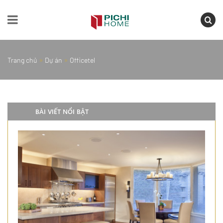
»
»
Trang chủ
Dự án
Officetel
BÀI VIẾT NỔI BẬT